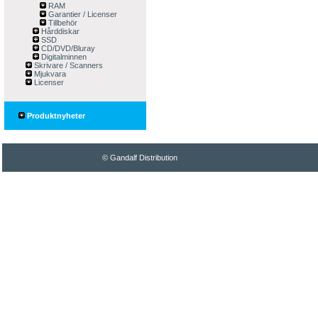
RAM
Garantier / Licenser
Tillbehör
Hårddiskar
SSD
CD/DVD/Bluray
Digitalminnen
Skrivare / Scanners
Mjukvara
Licenser
Produktnyheter
© Gandalf Distribution