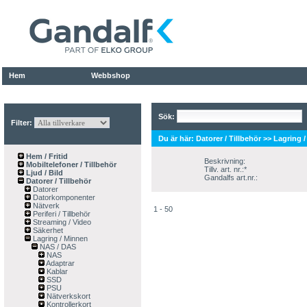
Hem
Webbshop
Sök:
Filter:
Du är här:
Datorer / Tillbehör
>>
Lagring 
Hem / Fritid
Beskrivning:
Mobiltelefoner / Tillbehör
Tillv. art. nr.:*
Ljud / Bild
Gandalfs art.nr.:
Datorer / Tillbehör
Datorer
Datorkomponenter
Nätverk
1 - 50
Periferi / Tillbehör
Streaming / Video
Säkerhet
Lagring / Minnen
NAS / DAS
NAS
Adaptrar
Kablar
SSD
PSU
Nätverkskort
Kontrollerkort