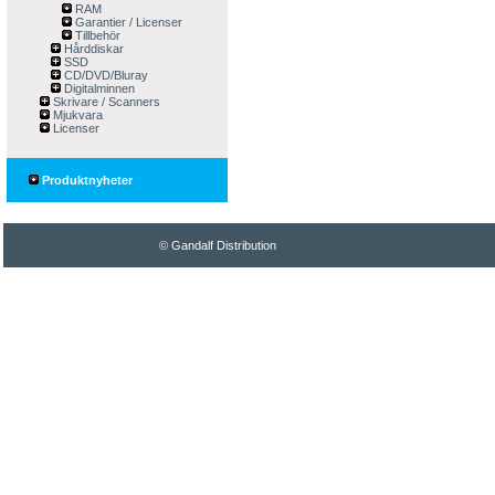
RAM
Garantier / Licenser
Tillbehör
Hårddiskar
SSD
CD/DVD/Bluray
Digitalminnen
Skrivare / Scanners
Mjukvara
Licenser
Produktnyheter
© Gandalf Distribution