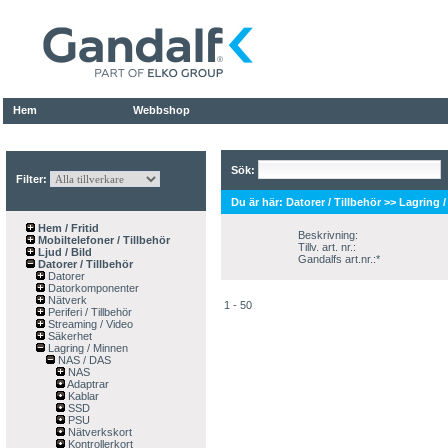
Hem
Webbshop
Sök:
Filter:
Du är här:
Datorer / Tillbehör
>>
Lagring 
Hem / Fritid
Beskrivning:
Mobiltelefoner / Tillbehör
Tillv. art. nr.:
Ljud / Bild
Gandalfs art.nr.:*
Datorer / Tillbehör
Datorer
Datorkomponenter
Nätverk
1 - 50
Periferi / Tillbehör
Streaming / Video
Säkerhet
Lagring / Minnen
NAS / DAS
NAS
Adaptrar
Kablar
SSD
PSU
Nätverkskort
Kontrollerkort