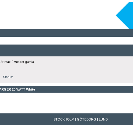
 är max 2 veckor gamla.
Status:
HARGER 20 WATT
White
STOCKHOLM | GÖTEBORG | LUND