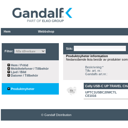
Hem
Webbshop
Sök:
Filter:
Produktnyheter information
Nedanstående lista består av produkter som
Hem / Fritid
Beskrivning:*
Mobiltelefoner / Tillbehör
Tillv. art. nr.:
Ljud / Bild
Gandalfs art.nr.:
Datorer / Tillbehör
Celly USB-C UP TRAVEL C
Produktnyheter
UPTC1USBC20WCTL
CE1016
© Gandalf Distribution