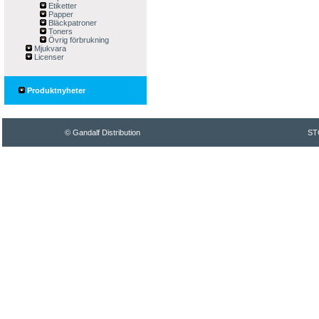
Etiketter
Papper
Bläckpatroner
Toners
Övrig förbrukning
Mjukvara
Licenser
Produktnyheter
© Gandalf Distribution
ST