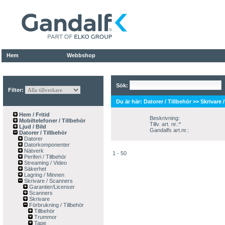
Hem
Webbshop
Sök:
Filter:
Du är här:
Datorer / Tillbehör
>>
Skrivare 
Hem / Fritid
Beskrivning:
Mobiltelefoner / Tillbehör
Tillv. art. nr.:*
Ljud / Bild
Gandalfs art.nr.:
Datorer / Tillbehör
Datorer
Datorkomponenter
Nätverk
1 - 50
Periferi / Tillbehör
Streaming / Video
Säkerhet
Lagring / Minnen
Skrivare / Scanners
Garantier/Licenser
Scanners
Skrivare
Förbrukning / Tillbehör
Tillbehör
Trummor
Tape