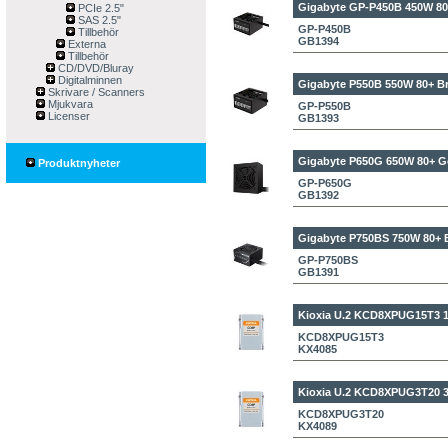
Gigabyte GP-P450B 450W
80
PCIe 2.5"
SAS 2.5"
GP-P450B
Tillbehör
GB1394
Externa
Tillbehör
CD/DVD/Bluray
Digitalminnen
Gigabyte P550B 550W
80+ B
Skrivare / Scanners
Mjukvara
GP-P550B
Licenser
GB1393
Gigabyte P650G 650W
80+ G
Produktnyheter
GP-P650G
GB1392
Gigabyte P750BS 750W
80+ 
GP-P750BS
GB1391
Kioxia U.2 KCD8XPUG15T3 
KCD8XPUG15T3
KX4085
Kioxia U.2 KCD8XPUG3T20 
KCD8XPUG3T20
KX4089