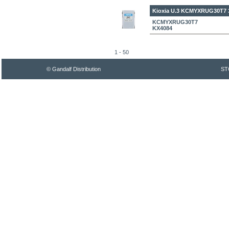
Kioxia U.3 KCMYXRUG30T7 
KCMYXRUG30T7
KX4084
1 - 50
© Gandalf Distribution
ST