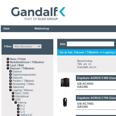
Hem
Webbshop
Sök:
Filter:
Du är här:
Datorer / Tillbehör
>>
Lagring 
Hem / Fritid
Beskrivning:
Mobiltelefoner / Tillbehör
Tillv. art. nr.:
Ljud / Bild
Gandalfs art.nr.:
Datorer / Tillbehör
Datorer
Datorkomponenter
Nätverk
Gigabyte AORUS C400 Glas
Periferi / Tillbehör
GB-AC400G
Streaming / Video
GB1396
Säkerhet
Lagring / Minnen
NAS / DAS
Hårddiskar
Gigabyte AORUS C700 Glas
SSD
Interna
GB-AC700G
M.2
GB1395
U.2
U.3
SATA 2.5"