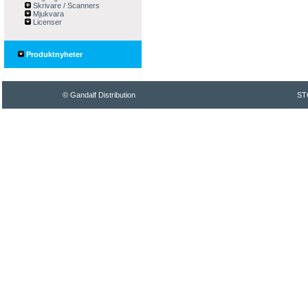
Skrivare / Scanners
Mjukvara
Licenser
Produktnyheter
© Gandalf Distribution
ST