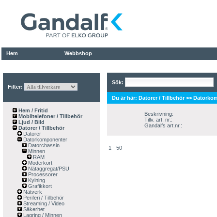
Hem
Webbshop
Sök:
Filter:
Du är här:
Datorer / Tillbehör
>>
Datorko
Hem / Fritid
Beskrivning:
Mobiltelefoner / Tillbehör
Tillv. art. nr.:
Ljud / Bild
Gandalfs art.nr.:
Datorer / Tillbehör
Datorer
Datorkomponenter
Datorchassin
1 - 50
Minnen
RAM
Moderkort
Nätaggregat/PSU
Processorer
Kylning
Grafikkort
Nätverk
Periferi / Tillbehör
Streaming / Video
Säkerhet
Lagring / Minnen