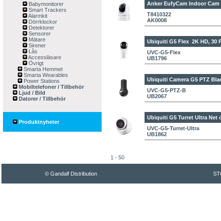
Anker EufyCam Indoor Cam
Babymonitorer
Smart Trackers
T8410322
Alarmkit
AK0008
Dörrklockor
Detektorer
Sensorer
Mätare
Ubiquiti G5 Flex
2K HD, 30 
Sirener
Lås
UVC-G5-Flex
Accessläsare
UB1796
Övrigt
Smarta Hemmet
Smarta Wearables
Ubiquiti Camera G5 PTZ Bla
Power Stations
Mobiltelefoner / Tillbehör
UVC-G5-PTZ-B
Ljud / Bild
UB2067
Datorer / Tillbehör
Ubiquiti G5 Turret Ultra
Net 
Produktnyheter
UVC-G5-Turret-Ultra
UB1862
1 - 50
© Gandalf Distribution
ST