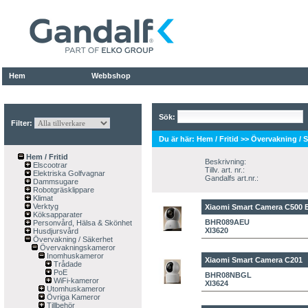
Hem
Webbshop
Sök:
Filter:
Du är här:
Hem / Fritid
>>
Övervakning / 
Hem / Fritid
Beskrivning:
Elscootrar
Tillv. art. nr.:
Elektriska Golfvagnar
Gandalfs art.nr.:
Dammsugare
Robotgräsklippare
Klimat
Verktyg
Xiaomi Smart Camera C500 
Köksapparater
BHR089AEU
Personvård, Hälsa & Skönhet
XI3620
Husdjursvård
Övervakning / Säkerhet
Övervakningskameror
Inomhuskameror
Xiaomi Smart Camera C201
Trådade
PoE
BHR08NBGL
WiFi-kameror
XI3624
Utomhuskameror
Övriga Kameror
Tillbehör