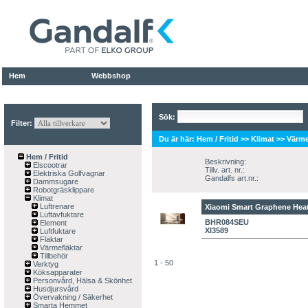
Hem
Webbshop
Sök:
Filter:
Du är här:
Hem / Fritid
>>
Klimat
>>
Värme
Hem / Fritid
Beskrivning:
Elscootrar
Tillv. art. nr.:
Elektriska Golfvagnar
Gandalfs art.nr.:
Dammsugare
Robotgräsklippare
Klimat
Luftrenare
Xiaomi Smart Graphene Hea
Luftavfuktare
BHR084SEU
Element
XI3589
Luftfuktare
Fläktar
Värmefläktar
Tillbehör
1 - 50
Verktyg
Köksapparater
Personvård, Hälsa & Skönhet
Husdjursvård
Övervakning / Säkerhet
Smarta Hemmet