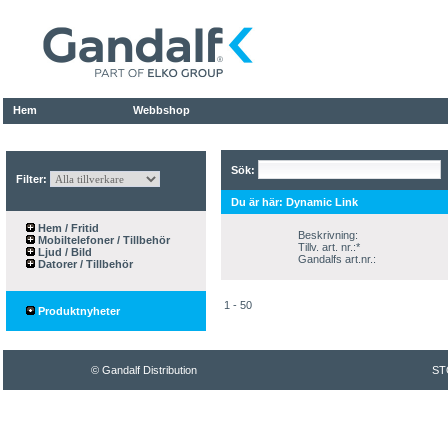
Hem
Webbshop
Sök:
Filter:
Du är här:
Dynamic Link
Hem / Fritid
Beskrivning:
Mobiltelefoner / Tillbehör
Tillv. art. nr.:*
Ljud / Bild
Gandalfs art.nr.:
Datorer / Tillbehör
1 - 50
Produktnyheter
© Gandalf Distribution
ST