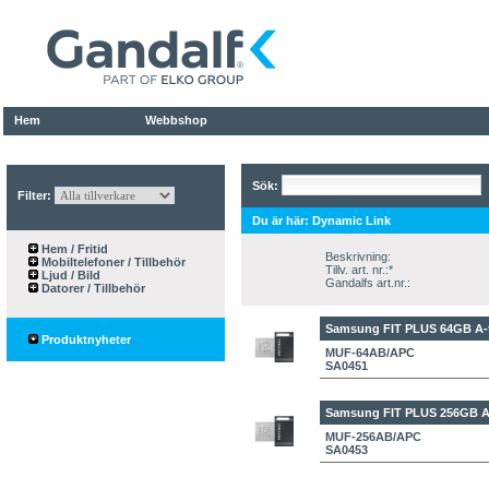
Hem
Webbshop
Sök:
Filter:
Du är här:
Dynamic Link
Hem / Fritid
Beskrivning:
Mobiltelefoner / Tillbehör
Tillv. art. nr.:*
Ljud / Bild
Gandalfs art.nr.:
Datorer / Tillbehör
Samsung FIT PLUS 64GB
A-
Produktnyheter
MUF-64AB/APC
SA0451
Samsung FIT PLUS 256GB
A
MUF-256AB/APC
SA0453