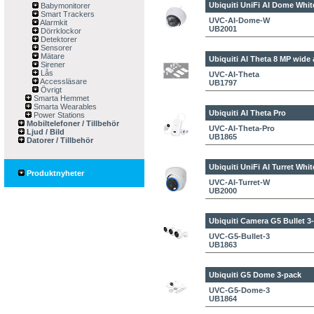
Ubiquiti UniFi AI Dome Whit
Babymonitorer
Smart Trackers
UVC-AI-Dome-W
Alarmkit
UB2001
Dörrklockor
Detektorer
Sensorer
Mätare
Ubiquiti AI Theta
8 MP wide a
Sirener
Lås
UVC-AI-Theta
Accessläsare
UB1797
Övrigt
Smarta Hemmet
Smarta Wearables
Ubiquiti AI Theta Pro
Power Stations
Mobiltelefoner / Tillbehör
UVC-AI-Theta-Pro
Ljud / Bild
UB1865
Datorer / Tillbehör
Ubiquiti UniFi AI Turret Whit
Produktnyheter
UVC-AI-Turret-W
UB2000
Ubiquiti Camera G5 Bullet 3
UVC-G5-Bullet-3
UB1863
Ubiquiti G5 Dome 3-pack
UVC-G5-Dome-3
UB1864