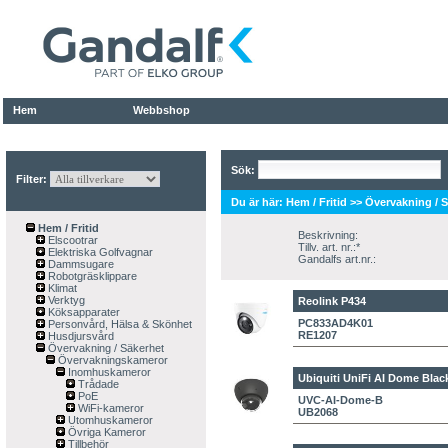
Hem
Webbshop
Sök:
Filter:
Du är här:
Hem / Fritid
>>
Övervakning / 
Hem / Fritid
Beskrivning:
Elscootrar
Tillv. art. nr.:*
Elektriska Golfvagnar
Gandalfs art.nr.:
Dammsugare
Robotgräsklippare
Klimat
Verktyg
Reolink P434
Köksapparater
PC833AD4K01
Personvård, Hälsa & Skönhet
RE1207
Husdjursvård
Övervakning / Säkerhet
Övervakningskameror
Inomhuskameror
Ubiquiti UniFi AI Dome Blac
Trådade
PoE
UVC-AI-Dome-B
WiFi-kameror
UB2068
Utomhuskameror
Övriga Kameror
Tillbehör