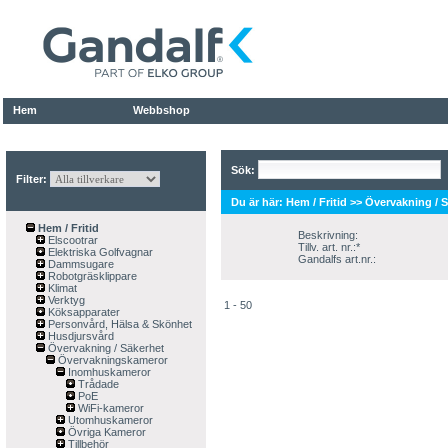
Hem
Webbshop
Sök:
Filter:
Du är här:
Hem / Fritid
>>
Övervakning / 
Hem / Fritid
Beskrivning:
Elscootrar
Tillv. art. nr.:*
Elektriska Golfvagnar
Gandalfs art.nr.:
Dammsugare
Robotgräsklippare
Klimat
Verktyg
1 - 50
Köksapparater
Personvård, Hälsa & Skönhet
Husdjursvård
Övervakning / Säkerhet
Övervakningskameror
Inomhuskameror
Trådade
PoE
WiFi-kameror
Utomhuskameror
Övriga Kameror
Tillbehör