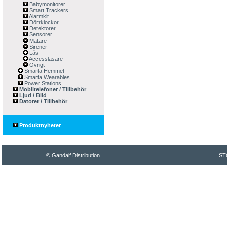
Babymonitorer
Smart Trackers
Alarmkit
Dörrklockor
Detektorer
Sensorer
Mätare
Sirener
Lås
Accessläsare
Övrigt
Smarta Hemmet
Smarta Wearables
Power Stations
Mobiltelefoner / Tillbehör
Ljud / Bild
Datorer / Tillbehör
Produktnyheter
© Gandalf Distribution
ST