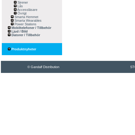
Sirener
Lås
Accessläsare
Övrigt
Smarta Hemmet
Smarta Wearables
Power Stations
Mobiltelefoner / Tillbehör
Ljud / Bild
Datorer / Tillbehör
Produktnyheter
© Gandalf Distribution
ST