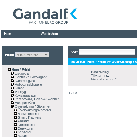
Hem
Webbshop
Sök:
Filter:
Du är här:
Hem / Fritid
>>
Övervakning / 
Hem / Fritid
Beskrivning:
Elscootrar
Tillv. art. nr.:
Elektriska Golfvagnar
Gandalfs art.nr.:*
Dammsugare
Robotgräsklippare
Klimat
Verktyg
1 - 50
Köksapparater
Personvård, Hälsa & Skönhet
Husdjursvård
Övervakning / Säkerhet
Övervakningskameror
Babymonitorer
Smart Trackers
Alarmkit
Dörrklockor
Detektorer
Sensorer
Mätare