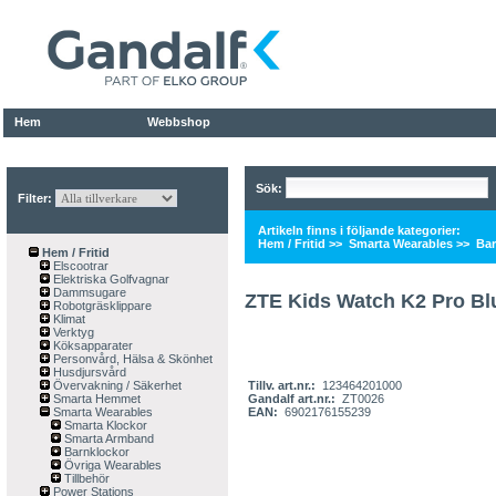
Hem
Webbshop
Sök:
Filter:
Artikeln finns i följande kategorier:
Hem / Fritid
>>
Smarta Wearables
>>
Bar
Hem / Fritid
Elscootrar
Elektriska Golfvagnar
Dammsugare
ZTE Kids Watch K2 Pro Bl
Robotgräsklippare
Klimat
Verktyg
Köksapparater
Personvård, Hälsa & Skönhet
Husdjursvård
Övervakning / Säkerhet
Tillv. art.nr.:
123464201000
Smarta Hemmet
Gandalf art.nr.:
ZT0026
Smarta Wearables
EAN:
6902176155239
Smarta Klockor
Smarta Armband
Barnklockor
Övriga Wearables
Tillbehör
Power Stations