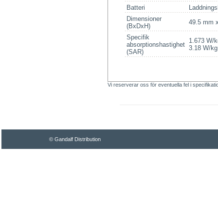
Batteri
Laddnings
Dimensioner
49.5 mm 
(BxDxH)
Specifik
1.673 W/kg
absorptionshastighet
3.18 W/kg
(SAR)
Vi reserverar oss för eventuella fel i specifikat
© Gandalf Distribution