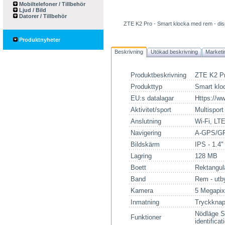
Mobiltelefoner / Tillbehör
Ljud / Bild
Datorer / Tillbehör
ZTE K2 Pro - Smart klocka med rem - disp
Produktnyheter
Beskrivning
Utökad beskrivning
Marketi
Produktbeskrivning
ZTE K2 Pr
Produkttyp
Smart klo
EU:s datalagar
Https://w
Aktivitet/sport
Multisport
Anslutning
Wi-Fi, LT
Navigering
A-GPS/GP
Bildskärm
IPS - 1.4"
Lagring
128 MB
Boett
Rektangul
Band
Rem - utb
Kamera
5 Megapix
Inmatning
Tryckknap
Nödläge S
Funktioner
identific