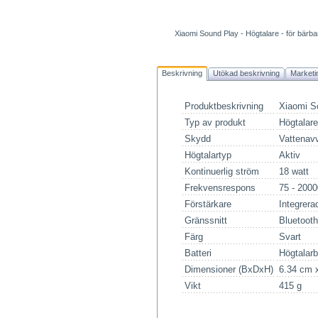
Xiaomi Sound Play - Högtalare - för bärbar
Beskrivning
Utökad beskrivning
Marketi
Produktbeskrivning
Xiaomi So
Typ av produkt
Högtalare
Skydd
Vattenav
Högtalartyp
Aktiv
Kontinuerlig ström
18 watt
Frekvensrespons
75 - 200
Förstärkare
Integrera
Gränssnitt
Bluetooth
Färg
Svart
Batteri
Högtalarba
Dimensioner (BxDxH)
6.34 cm 
Vikt
415 g