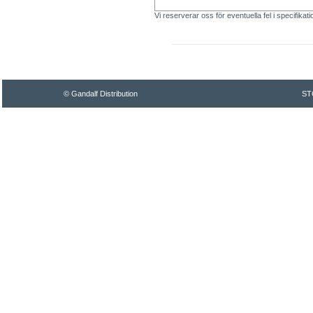
Vi reserverar oss för eventuella fel i specifikat
© Gandalf Distribution
ST