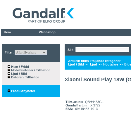
Hem
Webbshop
Sök:
Filter:
Artikeln finns i följande kategorier:
Ljud / Bild
>>
Ljud
>>
Högtalare
>>
Blue
Hem / Fritid
Mobiltelefoner / Tillbehör
Ljud / Bild
Datorer / Tillbehör
Xiaomi Sound Play 18W (G
Produktnyheter
Tillv. art.nr.:
QBH4433GL
Gandalf art.nr.:
XI3729
EAN:
6941948711013