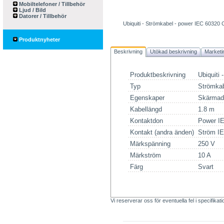
Mobiltelefoner / Tillbehör
Ljud / Bild
Datorer / Tillbehör
Ubiquiti - Strömkabel - power IEC 60320 C1
Produktnyheter
Beskrivning
Utökad beskrivning
Marketi
Produktbeskrivning
Ubiquiti
Typ
Strömka
Egenskaper
Skärmad
Kabellängd
1.8 m
Kontaktdon
Power I
Kontakt (andra änden)
Ström I
Märkspänning
250 V
Märkström
10 A
Färg
Svart
Vi reserverar oss för eventuella fel i specifikat