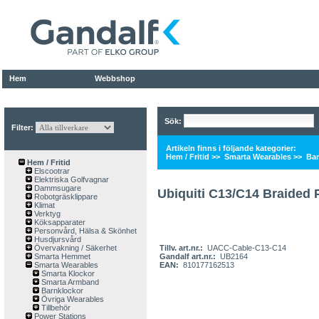
Hem
Webbshop
Sök:
Filter:
Artikeln finns i följande kategorier:
Hem / Fritid
>>
Smarta Wearables
>>
Bar
Hem / Fritid
Elscootrar
Elektriska Golfvagnar
Dammsugare
Ubiquiti C13/C14 Braided
Robotgräsklippare
Klimat
Verktyg
Köksapparater
Personvård, Hälsa & Skönhet
Husdjursvård
Övervakning / Säkerhet
Tillv. art.nr.:
UACC-Cable-C13-C14
Smarta Hemmet
Gandalf art.nr.:
UB2164
Smarta Wearables
EAN:
810177162513
Smarta Klockor
Smarta Armband
Barnklockor
Övriga Wearables
Tillbehör
Power Stations