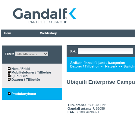
Hem
Webbshop
Sök:
Filter:
Artikeln finns i följande kategorier:
Datorer / Tillbehör
>>
Nätverk
>>
Switch
Hem / Fritid
Mobiltelefoner / Tillbehör
Ljud / Bild
Datorer / Tillbehör
Ubiquiti Enterprise Camp
Produktnyheter
Tillv. art.nr.:
ECS-48-PoE
Gandalf art.nr.:
UB2059
EAN:
810084698921