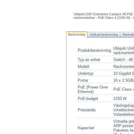
Ubiquiti UniFi Enterprise Campus 48 PoE 
rackmonterbar - PoE Class 4 (2150 W
Beskrivning
Utökad beskrivning
Marketi
Ubiquiti Un
Produktbeskrivning
rackmonter
Typ av enhet
Switch - 48 
Modell
Rackmonter
Undertyp
10 Gigabit 
Portar
16 x 2.5GBa
PoE (Power Over
PoE Class 
Ethernet)
PoE-budget
2150 W
Växlingskap
Prestanda
Ickeblocke
Vidarebefor
Virtuella g
ARP-poster
Kapacitet
Paketets bu