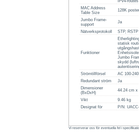
IPv4-routes
MAC Address
128K poste
Table Size
Jumbo Frame-
Ja
support
Nätverksprotokoll
STP, RSTP
Etherlighti
statisk rou
utgångshast
Funktioner
Enhetsisole
Jumbo Fram
skydd (luft
autentiserin
Strömtillförsel
AC 100-240
Redundant ström
Ja
Dimensioner
44.24 cm x
(BxDxH)
Vikt
9.46 kg
Designat för
P/N: UACC
Vi reserverar oss för eventuella fel i specifikat