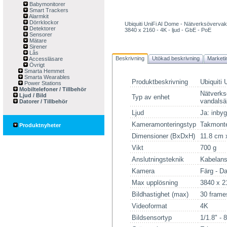
Babymonitorer
Smart Trackers
Alarmkit
Dörrklockor
Ubiquiti UniFi AI Dome - Nätverksöverva
Detektorer
3840 x 2160 - 4K - ljud - GbE - PoE
Sensorer
Mätare
Sirener
Lås
Beskrivning
Utökad beskrivning
Marketi
Accessläsare
Övrigt
Smarta Hemmet
Smarta Wearables
Produktbeskrivning
Ubiquiti
Power Stations
Mobiltelefoner / Tillbehör
Nätverks
Ljud / Bild
Typ av enhet
vandalsä
Datorer / Tillbehör
Ljud
Ja: inby
Kameramonteringstyp
Takmonte
Produktnyheter
Dimensioner (BxDxH)
11.8 cm 
Vikt
700 g
Anslutningsteknik
Kabelans
Kamera
Färg - D
Max upplösning
3840 x 2
Bildhastighet (max)
30 frame
Videoformat
4K
Bildsensortyp
1/1.8" -