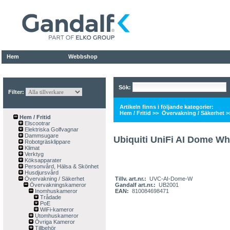
Hem
Webbshop
Sök:
Filter:
Artikeln finns i följande kategorier:
Hem / Fritid
>>
Övervakning / Säkerhet
>
Hem / Fritid
Elscootrar
Elektriska Golfvagnar
Dammsugare
Ubiquiti UniFi AI Dome Wh
Robotgräsklippare
Klimat
Verktyg
Köksapparater
Personvård, Hälsa & Skönhet
Husdjursvård
Övervakning / Säkerhet
Tillv. art.nr.:
UVC-AI-Dome-W
Övervakningskameror
Gandalf art.nr.:
UB2001
Inomhuskameror
EAN:
810084698471
Trådade
PoE
WiFi-kameror
Utomhuskameror
Övriga Kameror
Tillbehör