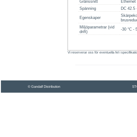
Gränssnitt
Etherne
Spänning
DC 42.5 
Skärpekon
Egenskaper
brusredu
Miljöparametrar (vid
-30 °C - 
drift)
Vi reserverar oss för eventuella fel i specifikat
© Gandalf Distribution
ST