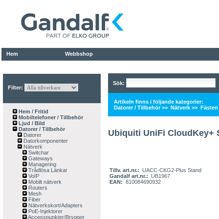
Hem
Webbshop
Sök:
Filter:
Artikeln finns i följande kategorier:
Datorer / Tillbehör
>>
Nätverk
>>
Fästen 
Hem / Fritid
Mobiltelefoner / Tillbehör
Ljud / Bild
Datorer / Tillbehör
Ubiquiti UniFi CloudKey+ 
Datorer
Datorkomponenter
Nätverk
Switchar
Gateways
Managering
Trådlösa Länkar
Tillv. art.nr.:
UACC-CKG2-Plus Stand
VoIP
Gandalf art.nr.:
UB1967
Mobilt nätverk
EAN:
810084690932
Routers
Mesh
Fiber
Nätverkskort/Adapters
PoE-Injektorer
Accesspunkter/Bryggor