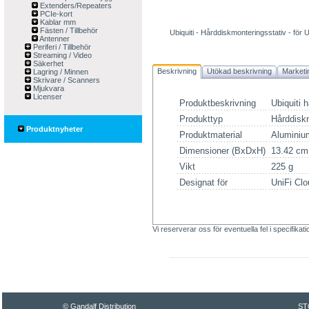
Extenders/Repeaters
PCIe-kort
Kablar mm
Fästen / Tillbehör
Ubiquiti - Hårddiskmonteringsstativ - för
Antenner
Periferi / Tillbehör
Streaming / Video
Säkerhet
Beskrivning
Utökad beskrivning
Marketi
Lagring / Minnen
Skrivare / Scanners
Mjukvara
Licenser
Produktbeskrivning
Ubiquiti 
Produkttyp
Hårddisk
Produktnyheter
Produktmaterial
Aluminiu
Dimensioner (BxDxH)
13.42 cm
Vikt
225 g
Designat för
UniFi Cl
Vi reserverar oss för eventuella fel i specifikat
© Gandalf Distribution
ST