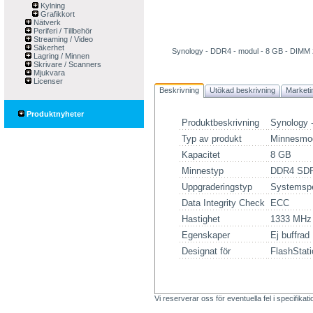
Kylning
Grafikkort
Nätverk
Periferi / Tillbehör
Streaming / Video
Säkerhet
Synology - DDR4 - modul - 8 GB - DIMM 2
Lagring / Minnen
Skrivare / Scanners
Mjukvara
Licenser
Beskrivning
Utökad beskrivning
Marketi
Produktnyheter
Produktbeskrivning
Synology -
Typ av produkt
Minnesmo
Kapacitet
8 GB
Minnestyp
DDR4 SDR
Uppgraderingstyp
Systemspe
Data Integrity Check
ECC
Hastighet
1333 MHz
Egenskaper
Ej buffrad
Designat för
FlashStat
Vi reserverar oss för eventuella fel i specifikat