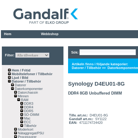
Hem
Webbshop
Sök:
Filter:
Artikeln finns i följande kategorier:
Datorer / Tillbehör
>>
Datorkomponente
Hem / Fritid
Mobiltelefoner / Tillbehör
Ljud / Bild
Datorer / Tillbehör
Synology D4EU01-8G
Datorer
Datorkomponenter
Datorchassin
DDR4 8GB Unbuffered DIMM
Minnen
RAM
DDR3
DDR4
DDR5
SO-DIMM
Tillv. art.nr.:
D4EU01-8G
Mac
Gandalf art.nr.:
SY1122
ECC
EAN:
4711174724420
Tillbehör
Moderkort
Nätaggregat/PSU
Processorer