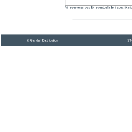
Vi reserverar oss för eventuella fel i specifikat
© Gandalf Distribution
ST