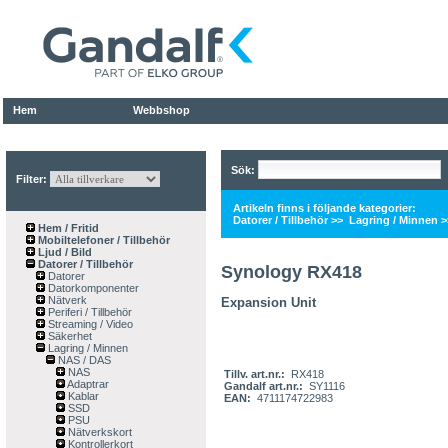
Hem
Webbshop
Sök:
Filter:
Artikeln finns i följande kategorier:
Datorer / Tillbehör
>>
Lagring / Minnen
>
Hem / Fritid
Mobiltelefoner / Tillbehör
Ljud / Bild
Datorer / Tillbehör
Synology RX418
Datorer
Datorkomponenter
Nätverk
Expansion Unit
Periferi / Tillbehör
Streaming / Video
Säkerhet
Lagring / Minnen
NAS / DAS
NAS
Tillv. art.nr.:
RX418
Adaptrar
Gandalf art.nr.:
SY1116
Kablar
EAN:
4711174722983
SSD
PSU
Nätverkskort
Kontrollerkort