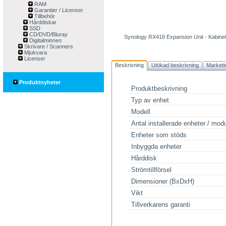
RAM
Garantier / Licenser
Tillbehör
Hårddiskar
SSD
CD/DVD/Bluray
Synology RX418 Expansion Unit - Kabinett
Digitalminnen
Skrivare / Scanners
Mjukvara
Licenser
Beskrivning
Utökad beskrivning
Marketi
Produktnyheter
Produktbeskrivning
Typ av enhet
Modell
Antal installerade enheter / modu
Enheter som stöds
Inbyggda enheter
Hårddisk
Strömtillförsel
Dimensioner (BxDxH)
Vikt
Tillverkarens garanti