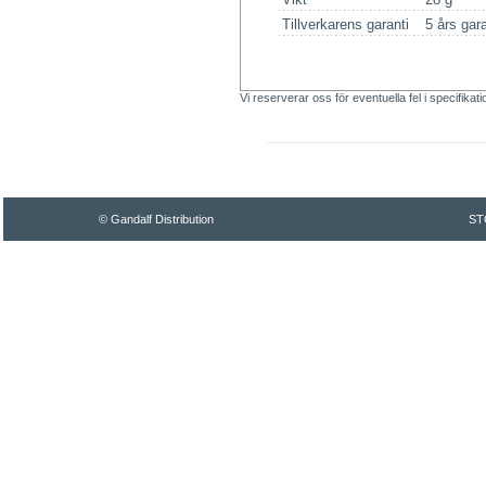
Tillverkarens garanti
5 års gara
Vi reserverar oss för eventuella fel i specifikat
© Gandalf Distribution
ST