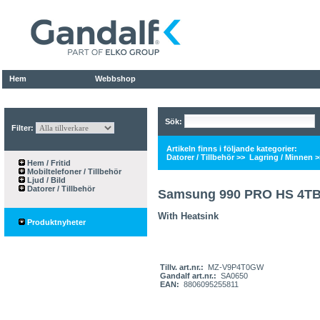
Hem
Webbshop
Sök:
Filter:
Artikeln finns i följande kategorier:
Datorer / Tillbehör
>>
Lagring / Minnen
>
Hem / Fritid
Mobiltelefoner / Tillbehör
Ljud / Bild
Datorer / Tillbehör
Samsung 990 PRO HS 4T
With Heatsink
Produktnyheter
Tillv. art.nr.:
MZ-V9P4T0GW
Gandalf art.nr.:
SA0650
EAN:
8806095255811