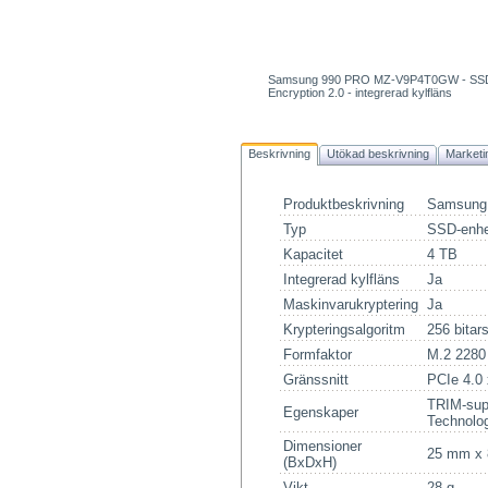
Samsung 990 PRO MZ-V9P4T0GW - SSD - kr
Encryption 2.0 - integrerad kylfläns
Beskrivning
Utökad beskrivning
Marketi
Produktbeskrivning
Samsung 
Typ
SSD-enhe
Kapacitet
4 TB
Integrerad kylfläns
Ja
Maskinvarukryptering
Ja
Krypteringsalgoritm
256 bitar
Formfaktor
M.2 2280
Gränssnitt
PCIe 4.0
TRIM-sup
Egenskaper
Technolo
Dimensioner
25 mm x 
(BxDxH)
Vikt
28 g