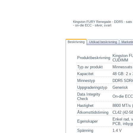
Kingston FURY Renegade - DDR5 - sats - 
- on-die ECC - silver, svart
Beskrivning
Utökad beskrivning
Marketi
Kingston F
Produktbeskrivning
CUDIMM
Typ av produkt
Minnessats
Kapacitet
48 GB: 2 x
Minnestyp
DDR5 SDRA
Uppgraderingstyp
Generisk
Data Integrity
On-die ECC
Check
Hastighet
8800 MT/s 
Åtkomsttidstiming
CL42 (42-58
Enkel rad, 
Egenskaper
PCB, inbygg
Spänning
1.4 V