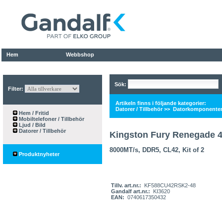
Hem
Webbshop
Sök:
Filter:
Artikeln finns i följande kategorier:
Datorer / Tillbehör
>>
Datorkomponente
Hem / Fritid
Mobiltelefoner / Tillbehör
Ljud / Bild
Datorer / Tillbehör
Kingston Fury Renegade 
8000MT/s, DDR5, CL42, Kit of 2
Produktnyheter
Tillv. art.nr.:
KF588CU42RSK2-48
Gandalf art.nr.:
KI3620
EAN:
0740617350432