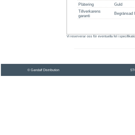
Plätering
Guld
Tillverkarens
Begränsad li
garanti
Vi reserverar oss för eventuella fel i specifikat
© Gandalf Distribution
ST