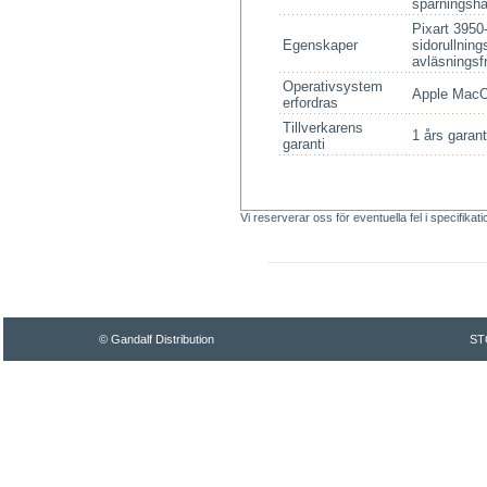
spårningsha
Pixart 3950
Egenskaper
sidorullning
avläsnings
Operativsystem
Apple MacO
erfordras
Tillverkarens
1 års garant
garanti
Vi reserverar oss för eventuella fel i specifikat
© Gandalf Distribution
ST