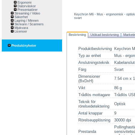
Ergonomi
Datorväskor
Presentatörer
Streaming / Video
Keychron M6 - Mus - ergonomisk - optisk 
Säkerhet
svart
Lagring / Minnen
Skrivare / Scanners
Mjukvara
Licenser
Beskrivning
Utökad beskrivning
Marketi
Produktnyheter
Produktbeskrivning
Keychron M6
Typ av enhet
Mus - ergo
Anslutningsteknik
Kabelanslut
Färg
Svart
Dimensioner
7.54 cm x 
(BxDxH)
Vikt
86 g
Trådlös mottagare
Trådlös US
Teknik för
Optisk
rörelsedetektering
Antal knappar
9
Rörelseupplösning
30000 dpi
Pollinghast
Prestanda
sensivitetso