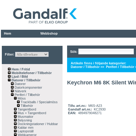
Hem
Webbshop
Sök:
Filter:
Artikeln finns i följande kategorier:
Datorer / Tillbehör
>>
Periferi / Tillbehör
Hem / Fritid
Mobiltelefoner / Tillbehör
Ljud / Bild
Datorer / Tillbehör
Keychron M6 8K Silent Wi
Datorer
Datorkomponenter
Nätverk
Periferi / Tillbehör
Möss
Trackballs / Specialmöss
Tillbehör
Tillv. art.nr.:
M6S-A23
Tangentbord
Gandalf art.nr.:
KC2930
Mus + Tangentbord
EAN:
4894979048271
Musmattor
Belysning
Dockningstationer / Hubbar
Kablar mm
Laptopställ
Webkameror