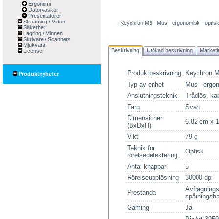
Ergonomi
Datorväskor
Presentatörer
Streaming / Video
Keychron M3 - Mus - ergonomisk - optisk 
Säkerhet
Lagring / Minnen
Skrivare / Scanners
Mjukvara
Beskrivning
Utökad beskrivning
Marketi
Licenser
Produktbeskrivning
Keychron M3
Produktnyheter
Typ av enhet
Mus - ergo
Anslutningsteknik
Trådlös, ka
Färg
Svart
Dimensioner
6.82 cm x 
(BxDxH)
Vikt
79 g
Teknik för
Optisk
rörelsedetektering
Antal knappar
5
Rörelseupplösning
30000 dpi
Avfrågnings
Prestanda
spårningsha
Gaming
Ja
PixArt 3950 