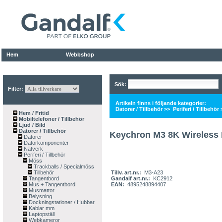
Hem
Webbshop
Sök:
Filter:
Artikeln finns i följande kategorier:
Datorer / Tillbehör
>>
Periferi / Tillbehör
Hem / Fritid
Mobiltelefoner / Tillbehör
Ljud / Bild
Datorer / Tillbehör
Keychron M3 8K Wireless 
Datorer
Datorkomponenter
Nätverk
Periferi / Tillbehör
Möss
Trackballs / Specialmöss
Tillbehör
Tillv. art.nr.:
M3-A23
Tangentbord
Gandalf art.nr.:
KC2912
Mus + Tangentbord
EAN:
4895248894407
Musmattor
Belysning
Dockningstationer / Hubbar
Kablar mm
Laptopställ
Webkameror