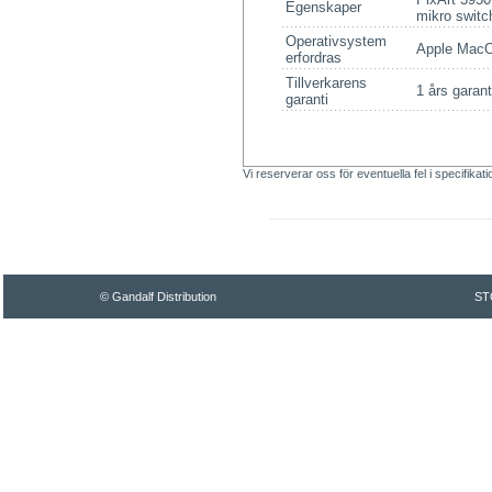
Egenskaper
mikro switc
Operativsystem
Apple MacO
erfordras
Tillverkarens
1 års garant
garanti
Vi reserverar oss för eventuella fel i specifikat
© Gandalf Distribution
ST