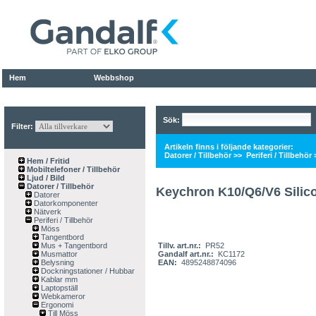
Hem
Webbshop
Sök:
Filter:
Artikeln finns i följande kategorier:
Datorer / Tillbehör
>>
Periferi / Tillbehör
Hem / Fritid
Mobiltelefoner / Tillbehör
Ljud / Bild
Datorer / Tillbehör
Keychron K10/Q6/V6 Silic
Datorer
Datorkomponenter
Nätverk
Periferi / Tillbehör
Möss
Tangentbord
Mus + Tangentbord
Tillv. art.nr.:
PR52
Musmattor
Gandalf art.nr.:
KC1172
Belysning
EAN:
4895248874096
Dockningstationer / Hubbar
Kablar mm
Laptopställ
Webkameror
Ergonomi
Till Möss