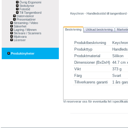
Övrig Ergonomi
Stolsdynor
Fotstöd
Till Tangentbord
Keychron - Handledsstöd till tangentbord -
Datorväskor
Presentatörer
Streaming / Video
Säkerhet
Beskrivning
Utökad beskrivning
Marketi
Lagring / Minnen
Skrivare / Scanners
Mjukvara
Licenser
Produktbeskrivning
Keychron 
Produkttyp
Handledss
Produktnyheter
Produktmaterial
Silikon
Dimensioner (BxDxH)
44.7 cm 
Vikt
373 g
Färg
Svart
Tillverkarens garanti
1 års gar
Vi reserverar oss för eventuella fel i specifikat