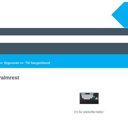
>>
Ergonomi
>>
Till Tangentbord
Palmrest
[+] Se större/fler bilder