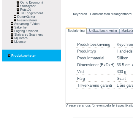
Övrig Ergonomi
Stolsdynor
Fotstöd
Till Tangentbord
Keychron - Handledsstöd till tangentbord -
Datorväskor
Presentatörer
Streaming / Video
Säkerhet
Beskrivning
Utökad beskrivning
Marketi
Lagring / Minnen
Skrivare / Scanners
Mjukvara
Licenser
Produktbeskrivning
Keychron 
Produkttyp
Handledss
Produktnyheter
Produktmaterial
Silikon
Dimensioner (BxDxH)
36.5 cm 
Vikt
300 g
Färg
Svart
Tillverkarens garanti
1 års gar
Vi reserverar oss för eventuella fel i specifikat