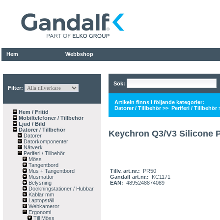
Hem
Webbshop
Sök:
Filter:
Artikeln finns i följande kategorier:
Datorer / Tillbehör
>>
Periferi / Tillbehör
Hem / Fritid
Mobiltelefoner / Tillbehör
Ljud / Bild
Datorer / Tillbehör
Keychron Q3/V3 Silicone 
Datorer
Datorkomponenter
Nätverk
Periferi / Tillbehör
Möss
Tangentbord
Mus + Tangentbord
Tillv. art.nr.:
PR50
Musmattor
Gandalf art.nr.:
KC1171
Belysning
EAN:
4895248874089
Dockningstationer / Hubbar
Kablar mm
Laptopställ
Webkameror
Ergonomi
Till Möss