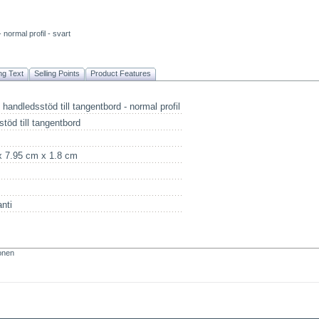
 normal profil - svart
ng Text
Selling Points
Product Features
handledsstöd till tangentbord - normal profil
töd till tangentbord
x 7.95 cm x 1.8 cm
anti
ionen