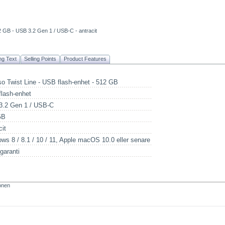
12 GB - USB 3.2 Gen 1 / USB-C - antracit
ng Text
Selling Points
Product Features
so Twist Line - USB flash-enhet - 512 GB
lash-enhet
3.2 Gen 1 / USB-C
GB
cit
ws 8 / 8.1 / 10 / 11, Apple macOS 10.0 eller senare
 garanti
ionen