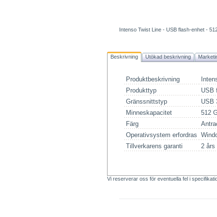
Intenso Twist Line - USB flash-enhet - 5
Beskrivning
Utökad beskrivning
Marketi
Produktbeskrivning
Inten
Produkttyp
USB f
Gränssnittstyp
USB 
Minneskapacitet
512 
Färg
Antra
Operativsystem erfordras
Windo
Tillverkarens garanti
2 års
Vi reserverar oss för eventuella fel i specifikat