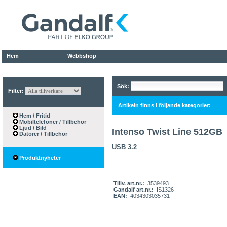
Hem
Webbshop
Sök:
Filter:
Artikeln finns i följande kategorier:
Hem / Fritid
Mobiltelefoner / Tillbehör
Ljud / Bild
Intenso Twist Line 512GB
Datorer / Tillbehör
USB 3.2
Produktnyheter
Tillv. art.nr.:
3539493
Gandalf art.nr.:
IS1326
EAN:
4034303035731