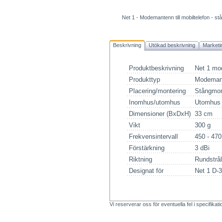
Net 1 - Modemantenn till mobiltelefon - st
Beskrivning
Utökad beskrivning
Marketi
Produktbeskrivning
Net 1 mod
Produkttyp
Modemante
Placering/montering
Stångmon
Inomhus/utomhus
Utomhus
Dimensioner (BxDxH)
33 cm
Vikt
300 g
Frekvensintervall
450 - 47
Förstärkning
3 dBi
Riktning
Rundstrå
Designat för
Net 1 D-
Vi reserverar oss för eventuella fel i specifikat