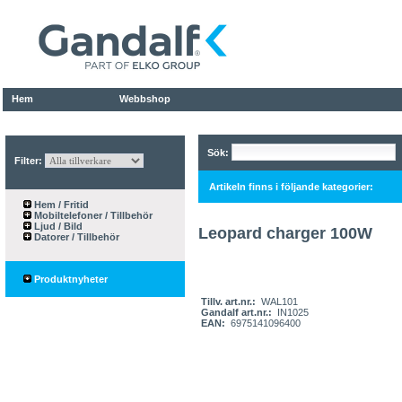
Hem
Webbshop
Sök:
Filter:
Artikeln finns i följande kategorier:
Hem / Fritid
Mobiltelefoner / Tillbehör
Ljud / Bild
Leopard charger 100W
Datorer / Tillbehör
Produktnyheter
Tillv. art.nr.:
WAL101
Gandalf art.nr.:
IN1025
EAN:
6975141096400