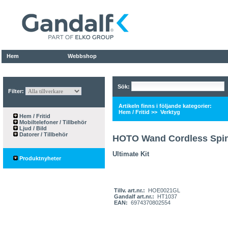
Hem
Webbshop
Sök:
Filter:
Artikeln finns i följande kategorier:
Hem / Fritid
>>
Verktyg
Hem / Fritid
Mobiltelefoner / Tillbehör
Ljud / Bild
Datorer / Tillbehör
HOTO Wand Cordless Spin
Ultimate Kit
Produktnyheter
Tillv. art.nr.:
HOE0021GL
Gandalf art.nr.:
HT1037
EAN:
6974370802554