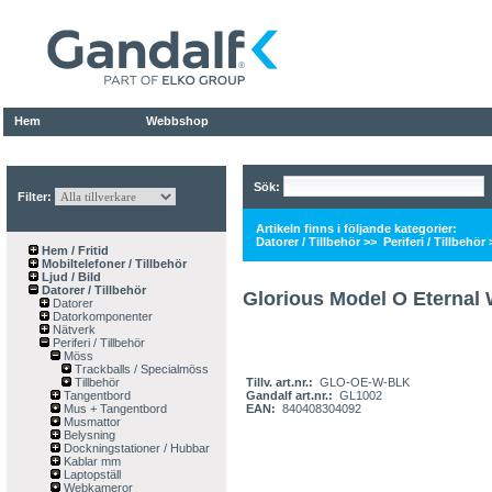
Hem
Webbshop
Sök:
Filter:
Artikeln finns i följande kategorier:
Datorer / Tillbehör
>>
Periferi / Tillbehör
Hem / Fritid
Mobiltelefoner / Tillbehör
Ljud / Bild
Datorer / Tillbehör
Glorious Model O Eternal
Datorer
Datorkomponenter
Nätverk
Periferi / Tillbehör
Möss
Trackballs / Specialmöss
Tillbehör
Tillv. art.nr.:
GLO-OE-W-BLK
Tangentbord
Gandalf art.nr.:
GL1002
Mus + Tangentbord
EAN:
840408304092
Musmattor
Belysning
Dockningstationer / Hubbar
Kablar mm
Laptopställ
Webkameror