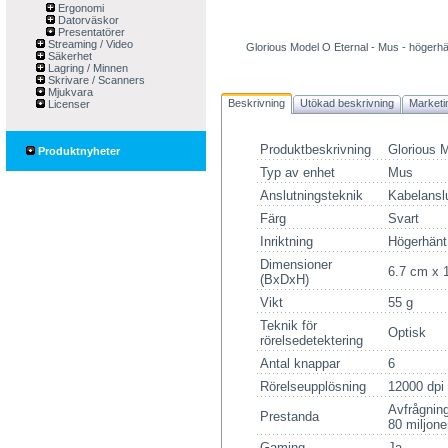
Ergonomi
Datorväskor
Presentatörer
Streaming / Video
Glorious Model O Eternal - Mus - högerhän
Säkerhet
Lagring / Minnen
Skrivare / Scanners
Mjukvara
Beskrivning
Utökad beskrivning
Marketi
Licenser
Produktbeskrivning
Glorious M
Produktnyheter
Typ av enhet
Mus
Anslutningsteknik
Kabelansl
Färg
Svart
Inriktning
Högerhänt
Dimensioner
6.7 cm x 
(BxDxH)
Vikt
55 g
Teknik för
Optisk
rörelsedetektering
Antal knappar
6
Rörelseupplösning
12000 dpi
Avfrågning
Prestanda
80 miljone
Gaming
Ja