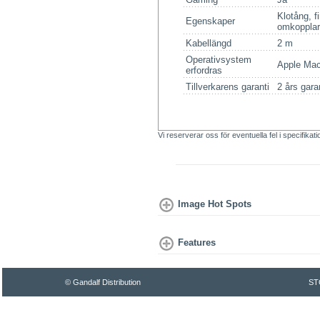
Klotång, f
Egenskaper
omkopplare
Kabellängd
2 m
Operativsystem
Apple Mac
erfordras
Tillverkarens garanti
2 års gara
Vi reserverar oss för eventuella fel i specifikat
Image Hot Spots
Features
© Gandalf Distribution
ST