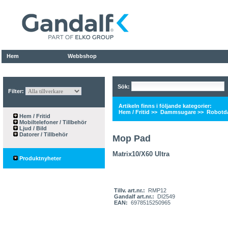
Hem
Webbshop
Sök:
Filter:
Artikeln finns i följande kategorier:
Hem / Fritid
>>
Dammsugare
>>
Robotd
Hem / Fritid
Mobiltelefoner / Tillbehör
Ljud / Bild
Datorer / Tillbehör
Mop Pad
Matrix10/X60 Ultra
Produktnyheter
Tillv. art.nr.:
RMP12
Gandalf art.nr.:
DI2549
EAN:
6978515250965