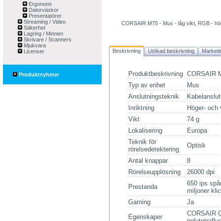
Ergonomi
Datorväskor
Presentatörer
Streaming / Video
CORSAIR M75 - Mus - låg vikt, RGB - hög
Säkerhet
Lagring / Minnen
Skrivare / Scanners
Mjukvara
Beskrivning
Utökad beskrivning
Marketi
Licenser
Produktbeskrivning
CORSAIR M7
Produktnyheter
Typ av enhet
Mus
Anslutningsteknik
Kabelanslu
Inriktning
Höger- och 
Vikt
74 g
Lokalisering
Europa
Teknik för
Optisk
rörelsedetektering
Antal knappar
8
Rörelseupplösning
26000 dpi
650 ips spå
Prestanda
miljoner kli
Gaming
Ja
CORSAIR Q
Egenskaper
polytetrafl