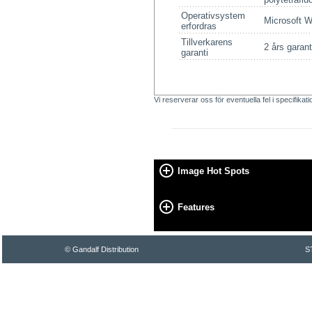
Operativsystem
Microsoft W
erfordras
Tillverkarens
2 års garant
garanti
Vi reserverar oss för eventuella fel i specifikat
Image Hot Spots
Features
© Gandalf Distribution
S