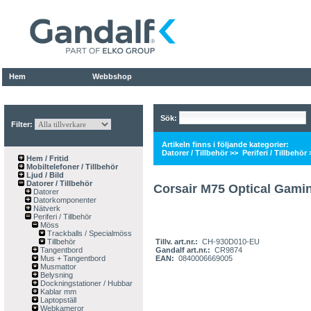
Hem
Webbshop
Sök:
Filter:
Artikeln finns i följande kategorier:
Datorer / Tillbehör
>>
Periferi / Tillbehör
Hem / Fritid
Mobiltelefoner / Tillbehör
Ljud / Bild
Datorer / Tillbehör
Corsair M75 Optical Gami
Datorer
Datorkomponenter
Nätverk
Periferi / Tillbehör
Möss
Trackballs / Specialmöss
Tillbehör
Tillv. art.nr.:
CH-930D010-EU
Tangentbord
Gandalf art.nr.:
CR9874
Mus + Tangentbord
EAN:
0840006669005
Musmattor
Belysning
Dockningstationer / Hubbar
Kablar mm
Laptopställ
Webkameror