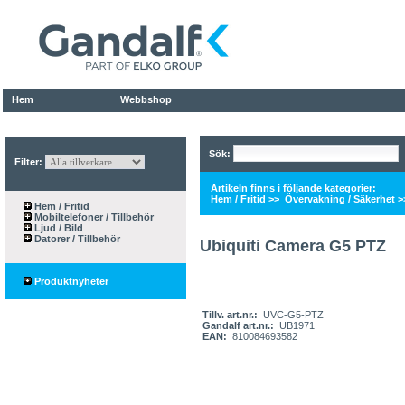
Hem
Webbshop
Sök:
Filter:
Artikeln finns i följande kategorier:
Hem / Fritid
>>
Övervakning / Säkerhet
>
Hem / Fritid
Mobiltelefoner / Tillbehör
Ljud / Bild
Datorer / Tillbehör
Ubiquiti Camera G5 PTZ
Produktnyheter
Tillv. art.nr.:
UVC-G5-PTZ
Gandalf art.nr.:
UB1971
EAN:
810084693582