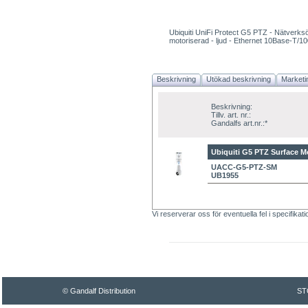
Ubiquiti UniFi Protect G5 PTZ - Nätverks
motoriserad - ljud - Ethernet 10Base-T/1
Beskrivning
Utökad beskrivning
Marketi
Beskrivning:
Tillv. art. nr.:
Gandalfs art.nr.:*
Ubiquiti G5 PTZ Surface 
UACC-G5-PTZ-SM
UB1955
Vi reserverar oss för eventuella fel i specifikat
© Gandalf Distribution
ST