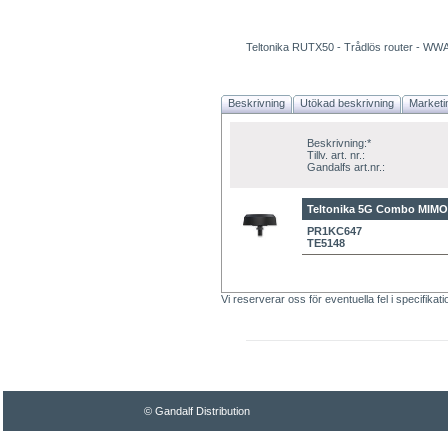
Teltonika RUTX50 - Trådlös router - WW
Beskrivning
Utökad beskrivning
Marketi
Beskrivning:*
Tillv. art. nr.:
Gandalfs art.nr.:
Teltonika 5G Combo MIMO
PR1KC647
TE5148
Vi reserverar oss för eventuella fel i specifikat
© Gandalf Distribution