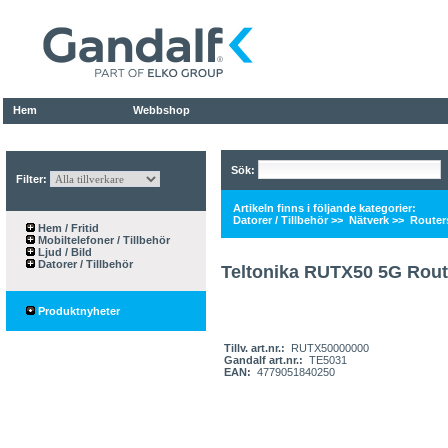
Hem
Webbshop
Sök:
Filter:
Artikeln finns i följande kategorier:
Datorer / Tillbehör
>>
Nätverk
>>
Router
Hem / Fritid
Mobiltelefoner / Tillbehör
Ljud / Bild
Datorer / Tillbehör
Teltonika RUTX50 5G Rout
Produktnyheter
Tillv. art.nr.:
RUTX50000000
Gandalf art.nr.:
TE5031
EAN:
4779051840250