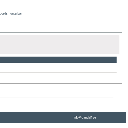
 bordsmonterbar
info@gandalf.se