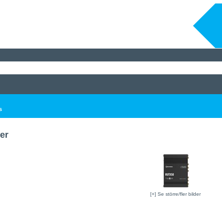
s
er
[+] Se större/fler bilder