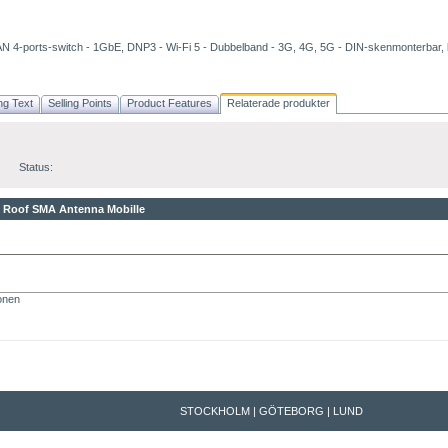
AN 4-ports-switch - 1GbE, DNP3 - Wi-Fi 5 - Dubbelband - 3G, 4G, 5G - DIN-skenmonterbar,
ng Text
Selling Points
Product Features
Relaterade produkter
Status:
 Roof SMA Antenna
Mobille
ionen
STOCKHOLM | GÖTEBORG | LUND